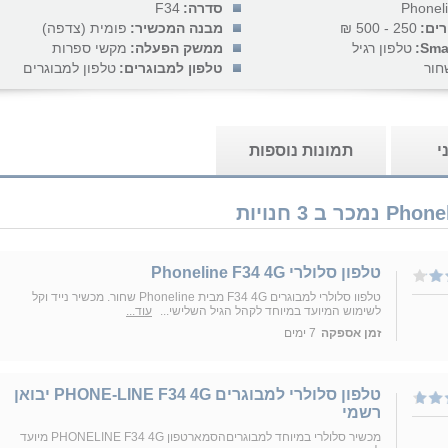
Phonel
סדרה:
F34
רים:
250 - 500 ₪
מבנה המכשיר:
פומית (צדפה)
Sma
טלפון רגיל
ממשק הפעלה:
מקשי ספרות
חור
טלפון למבוגרים:
טלפון למבוגרים
י
תמונות נוספות
טלפון סלולרי Phoneline F34 4G
טלפוו סלולרי למבוגרים F34 4G מבית Phoneline שחור. מכשיר נייד וקל
לשימוש המיועד במיוחד לקהל הגיל השלישי...
עוד...
זמן אספקה
7 ימים
טלפון סלולרי למבוגרים PHONE-LINE F34 4G יבואן
רשמי
מכשיר סלולרי במיוחד למבוגריםהסמארטפון PHONELINE F34 4G מיועד