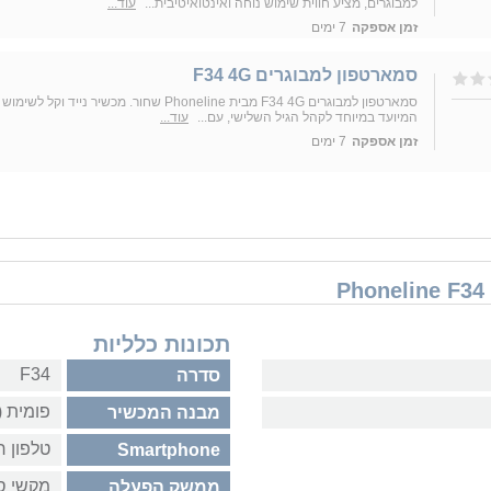
למבוגרים, מציע חווית שימוש נוחה ואינטואיטיבית...
עוד...
זמן אספקה
7 ימים
סמארטפון למבוגרים F34 4G
סמארטפון למבוגרים F34 4G מבית Phoneline שחור. מכשיר נייד וקל לשימוש
המיועד במיוחד לקהל הגיל השלישי, עם...
עוד...
זמן אספקה
7 ימים
תכונות כלליות
F34
סדרה
פומית 
מבנה המכשיר
טלפון ר
Smartphone
מקשי ס
ממשק הפעלה