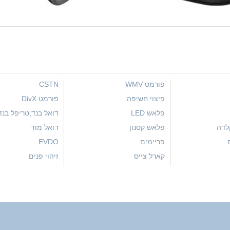
פורמט WMV
CSTN
פיצוי חשיפה
פורמט DivX
פלאש LED
דואל בנד,טריפל בנד
קלדה
פלאש קסנון
דואל מוד
פריימים
EVDO
קארל צייס
זיהוי פנים
i
קפאסיטיבי, מסך קפאסיטיבי
Global Positioning
System
רגישות לאור
GSM
רדיו
פורמט H.263
רזולוציה
פורמט H.264
רזיסטיבי, מסך רזיסטיבי
HSDPA