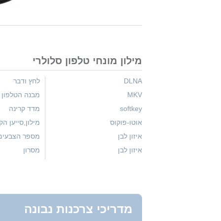
מילון מונחי טלפון סלולרי
DLNA
לחץ ודבר
MKV
מבנה הטלפון
softkey
מדד קרינה
אוטו-פוקוס
מילון,סייען ה
איזון לבן
מספר הצבעים
איזון לבן
מסרון
איזון לובן
מערכת הפעלה OS
אינפרה אדום
מצב מדידה
אמצעי קישוריות
מצלמות 1-1.3 מגה פיקסל
אנדרואיד
מצלמות 3.2 מגה פיקסל ויותר
מדריכי צרכנות נבונה
גישה לדואר אלקטרוני
מצלמת CIF