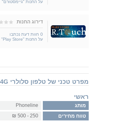
על החנות "גיימסטורם"
דירוג החנות
0
חוות דעת נכתבו
על החנות "Play Store"
מפרט טכני של טלפון סלולרי Phoneline F34 4G
ראשי
Phoneline
מותג
250 - 500 ₪
טווח מחירים