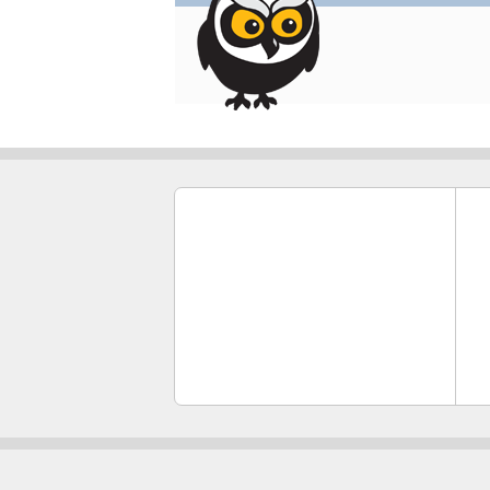
מסרון
softkey
דיבורית פנימית,ספיקר
Swivel
סימביאן
מילון,סייען הקלדה
TFT
TrackID
UMTS,WCDMA
WAP
WAV
M
איזון לבן
איזון לובן
ווידג'ט
תקשורת אלחוטית Wi-Fi
ווינדוס פון