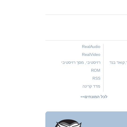
RealAudio
RealVideo
,קואד בנד
רזיסטיבי, מסך רזיסטיבי
ROM
RSS
מדד קרינה
GPS,
ספיה
לכל המונחים
>>
SIM Free,Unlocked
סליידר
טלפונים חכמים
סמארטפון