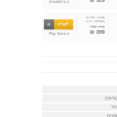
329 ₪
ב-
גיימסטורם
מחיר:
399 ₪
משלוח:
חינם
מחיר סופי:
399 ₪
ב-
Play Store
(צדפה)
גיל
פרות