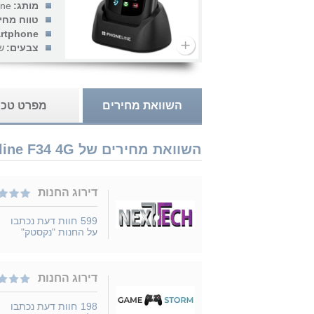
מותג:
ine
טווח מחי
rtphone:
צבעים:
ש
השוואת מחירים
מפרט טכנ
השוואת מחירים של Phoneline F34 4G נמכר ב 3 חנויות
דירוג החנות
599
חוות דעת נכתבו
על החנות "נקסטק"
דירוג החנות
198
חוות דעת נכתבו