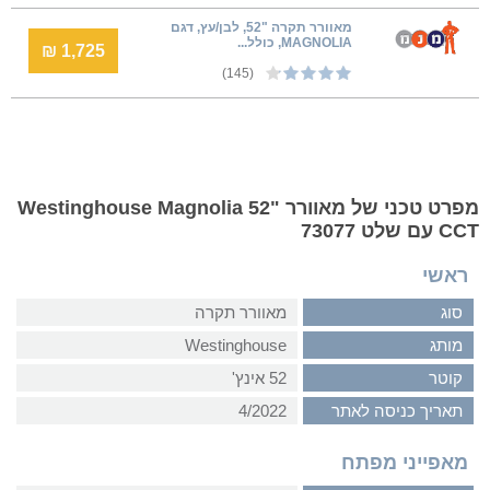
מאוורר תקרה "52, לבן/עץ, דגם
MAGNOLIA, כולל...
1,725 ₪
(145)
מפרט טכני של מאוורר Westinghouse Magnolia 52"
CCT עם שלט 73077
ראשי
סוג
מאוורר תקרה
מותג
Westinghouse
קוטר
52 אינץ'
תאריך כניסה לאתר
4/2022
מאפייני מפתח