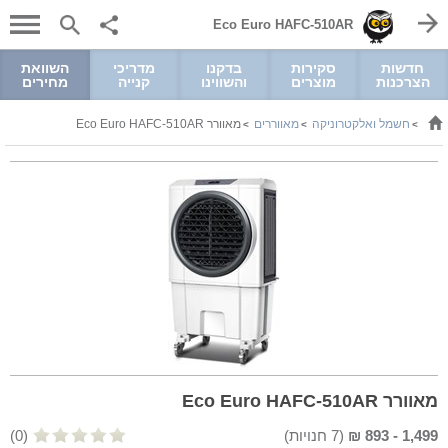
Eco Euro HAFC-510AR
חדשות
סקירות
בדקנו
מדריכי
השוואת
הצרכנות
מוצרים
והשווינו
קנייה
מחירים
חשמל ואלקטרוניקה
מאווררים
מאוורר Eco Euro HAFC-510AR
>
>
>
מאוורר Eco Euro HAFC-510AR
1,499
-
893
₪
(
7
חנויות)
(0)