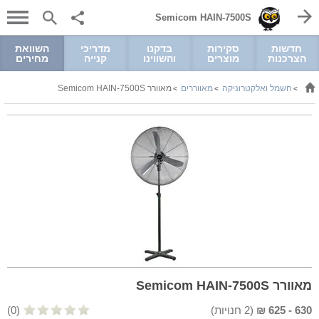
Semicom HAIN-7500S
חדשות
סקירות
בדקנו
מדריכי
השוואת
הצרכנות
מוצרים
והשווינו
קנייה
מחירים
חשמל ואלקטרוניקה
מאווררים
מאוורר Semicom HAIN-7500S
>
>
>
מאוורר Semicom HAIN-7500S
630
-
625
₪
(
2
חנויות)
(0)