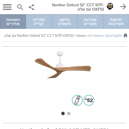
Norther Oxford 52" CCT NTP-
OXF52 עם שלט
חדשות
סקירות
בדקנו
מדריכי
השוואת
הצרכנות
מוצרים
והשווינו
קנייה
מחירים
ל ואלקטרוניקה
מאווררים
מאוורר Norther Oxford 52" CCT NTP-OXF52 עם שלט
>
>