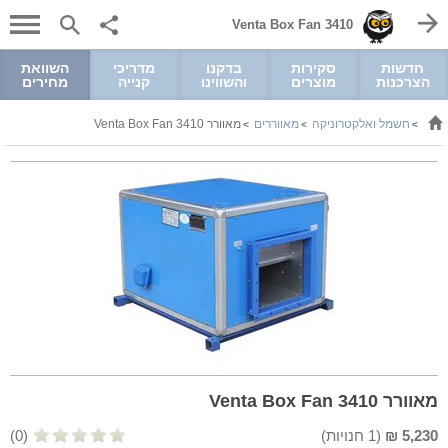
Venta Box Fan 3410
חדשות
סקירות
בדקנו
מדריכי
השוואת
הצרכנות
מוצרים
והשווינו
קנייה
מחירים
חשמל ואלקטרוניקה
מאווררים
מאוורר Venta Box Fan 3410
>
>
>
מאוורר Venta Box Fan 3410
5,230
₪
(
1
חנויות)
(0)