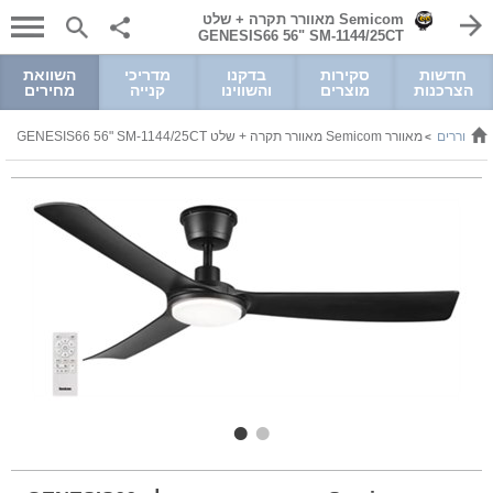
Semicom מאוורר תקרה + שלט
GENESIS66 56" SM-1144/25CT
חדשות
סקירות
בדקנו
מדריכי
השוואת
הצרכנות
מוצרים
והשווינו
קנייה
מחירים
מאווררים
מאוורר Semicom מאוורר תקרה + שלט GENESIS66 56" SM-1144/25CT
>