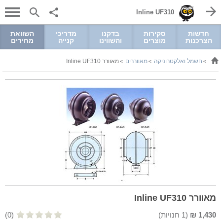
Inline UF310
חדשות
סקירות
בדקנו
מדריכי
השוואת
הצרכנות
מוצרים
והשווינו
קנייה
מחירים
חשמל ואלקטרוניקה
מאווררים
מאוורר Inline UF310
>
>
>
מאוורר Inline UF310
1,430
₪
(
1
חנויות)
(0)