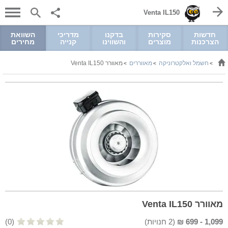
Venta IL150
חדשות
סקירות
בדקנו
מדריכי
השוואת
הצרכנות
מוצרים
והשווינו
קנייה
מחירים
חשמל ואלקטרוניקה
מאווררים
מאוורר Venta IL150
>
>
>
מאוורר Venta IL150
1,099
-
699
₪
(
2
חנויות)
(0)