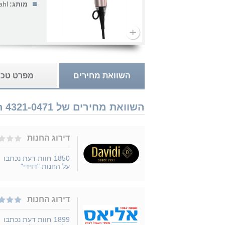
מותג:
ahl
השוואת מחירים
מפרט טכנ
השוואת מחירים של Wahl Vanquish Rose Gold Limited Edition 4321-0471 נמכר ב 5 חנויות
דירוג החנות
1850
חוות דעת נכתבו
על החנות "דוידי"
דירוג החנות
1899
חוות דעת נכתבו