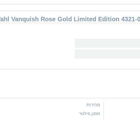
מהירות
מסנן,פילטר