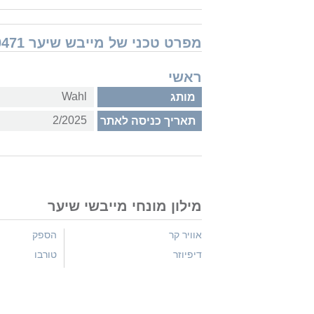
מפרט טכני של מייבש שיער Wahl Vanquish Rose Gold Limited Edition 4321-0471
ראשי
Wahl
מותג
2/2025
תאריך כניסה לאתר
מילון מונחי מייבשי שיער
אוויר קר
הספק
דיפיוזר
טורבו