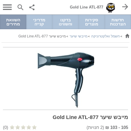
Gold Line ATL-877
חדשות
סקירות
בדקנו
מדריכי
השוואת
הצרכנות
מוצרים
והשווינו
קנייה
מחירים
חשמל ואלקטרוניקה
מייבשי שיער
מייבש שיער Gold Line ATL-877
>
>
>
מייבש שיער Gold Line ATL-877
105
-
103
₪
(
2
חנויות)
(0)