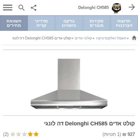
Delonghi CH585
חדשות
סקירות
בדקנו
מדריכי
השוואת
הצרכנות
מוצרים
והשווינו
קנייה
מחירים
חשמל ואלקטרוניקה
קולטי אדים
קולט אדים Delonghi CH585 דה לונגי
>
>
>
קולט אדים Delonghi CH585 דה לונגי
927
₪
(
1
חנויות)
(2)