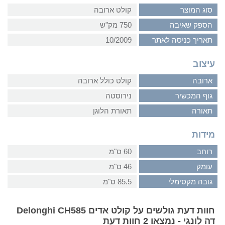
סוג המוצר
קולט ארובה
הספק שאיבה
750 מק"ש
תאריך כניסה לאתר
10/2009
עיצוב
ארובה
קולט כולל ארובה
גוף המכשיר
נירוסטה
תאורה
תאורת הלוגן
מידות
רוחב
60 ס"מ
עומק
46 ס"מ
גובה מקסימלי
85.5 ס"מ
חוות דעת גולשים על קולט אדים Delonghi CH585
דה לונגי - נמצאו 2 חוות דעת