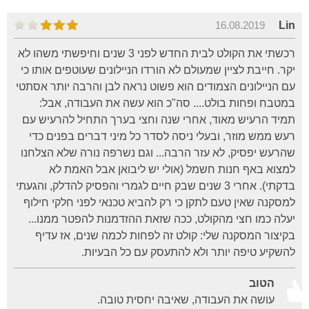
16.08.2019
Lin
רכשתי את הקולט לבית החדש לפני 3 שנים וחיפשתי משהו לא
יקר. חייבת לציין שמעולם לא הורדו הניילונים שעוטפים אותו כי
עם הניילונים הצמודים הוא פשוט נראה לבן והרבה יותר אסתטי
במטבח ופחות בולט.... סה"כ הוא עשה את העבודה, אבל:
תמיד הרעיש מאוד, אחרי שנה וחצי בערך התחיל להרעיש עם
רעש ממש מוזר, ובעלי ניסה לסדר כל מיני דברים בפנים כדי
שהרעש יפסיק, לא עזר הרבה... וגם נשרפה נורה שלא הצלחנו
למצוא באף חנות חשמל (אולי יש ליבואן אבל האמת לא
בדקתי). אחרי 3 שנים שבק חיים לגמרי והפסיק להדלק, והגעתי
למסקנה שאין טעם לתקן כי רק להביא טכנאי לפני חלקי חילוף
יעלה כמו חצי מהקולט, ככה שזאת ההזדמנות להפטר ממנו...
בקיצור המסקנה שלי: קולט זה לפחות לכמה שנים, אז עדיף
להשקיע טיפה יותר ולא להתעסק עם כל הבעיות.
הטוב
עושה את העבודה, שאיבה יחסית טובה.