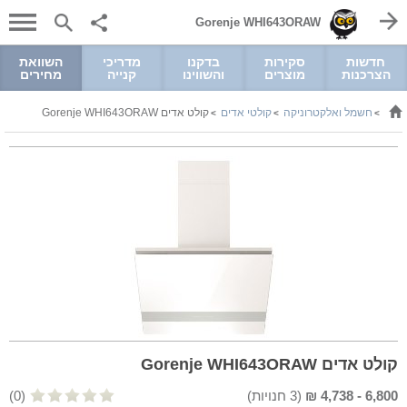
Gorenje WHI643ORAW
חדשות
סקירות
בדקנו
מדריכי
השוואת
הצרכנות
מוצרים
והשווינו
קנייה
מחירים
חשמל ואלקטרוניקה
קולטי אדים
קולט אדים Gorenje WHI643ORAW
>
>
>
קולט אדים Gorenje WHI643ORAW
6,800
-
4,738
₪
(
3
חנויות)
(0)