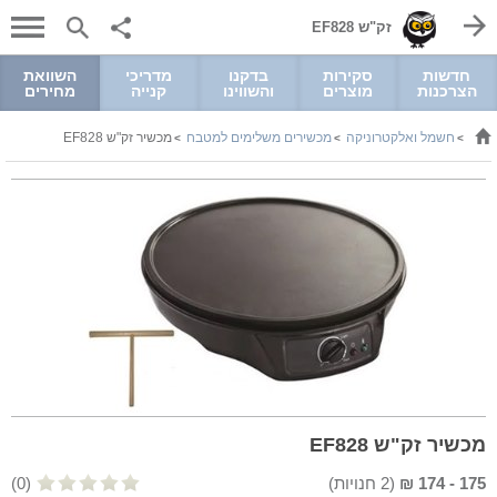
זק"ש EF828
חדשות
סקירות
בדקנו
מדריכי
השוואת
הצרכנות
מוצרים
והשווינו
קנייה
מחירים
חשמל ואלקטרוניקה
מכשירים משלימים למטבח
מכשיר זק"ש EF828
>
>
>
מכשיר זק"ש EF828
175
-
174
₪
(
2
חנויות)
(0)