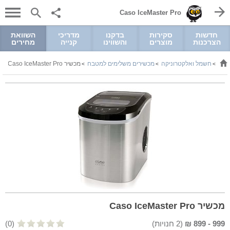
Caso IceMaster Pro
חדשות
סקירות
בדקנו
מדריכי
השוואת
הצרכנות
מוצרים
והשווינו
קנייה
מחירים
חשמל ואלקטרוניקה
מכשירים משלימים למטבח
מכשיר Caso IceMaster Pro
>
>
>
מכשיר Caso IceMaster Pro
999
-
899
₪
(
2
חנויות)
(0)