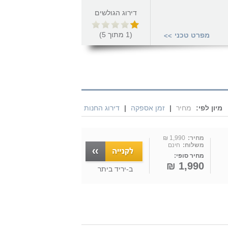
דירוג הגולשים
(
1
מתוך
5
)
מפרט טכני
>>
מיון לפי:
מחיר
|
זמן אספקה
|
דירוג החנות
מחיר:
1,990 ₪
משלוח:
חינם
מחיר סופי:
1,990 ₪
ב-
יריד ביתר