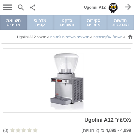
Ugolini A12
חדשות
סקירות
בדקנו
מדריכי
השוואת
הצרכנות
מוצרים
והשווינו
קנייה
מחירים
חשמל ואלקטרוניקה
מכשירים משלימים למטבח
מכשיר Ugolini A12
>
>
>
מכשיר Ugolini A12
4,999
-
4,899
₪
(
2
חנויות)
(0)