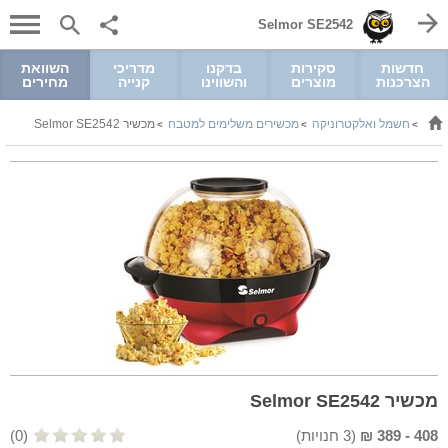
Selmor SE2542
חדשות
סקירות
בדקנו
מדריכי
השוואת
הצרכנות
מוצרים
והשווינו
קנייה
מחירים
חשמל ואלקטרוניקה
מכשירים משלימים למטבח
מכשיר Selmor SE2542
>
>
>
מכשיר Selmor SE2542
408
-
389
₪
(
3
חנויות)
(0)