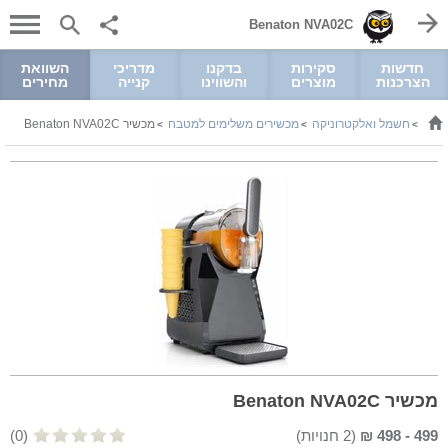
Benaton NVA02C
חדשות
סקירות
בדקנו
מדריכי
השוואת
הצרכנות
מוצרים
והשווינו
קנייה
מחירים
חשמל ואלקטרוניקה
מכשירים משלימים למטבח
מכשיר Benaton NVA02C
>
>
>
מכשיר Benaton NVA02C
499
-
498
₪
(
2
חנויות)
(0)