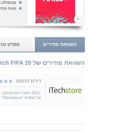
קונסולה:
טווח מחי
השוואת מחירים
מפרט טכנ
השוואת מחירים של Nintendo Switch FIFA 20 נמכר ב 1 חנויות
דירוג החנות
3911
חוות דעת נכתבו
על החנות "iTechstore"