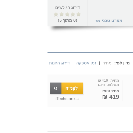
דירוג הגולשים
(
0
מתוך
5
)
מפרט טכני
>>
מיון לפי:
מחיר
|
זמן אספקה
|
דירוג החנות
מחיר:
419 ₪
משלוח:
חינם
מחיר סופי:
419 ₪
ב-
iTechstore