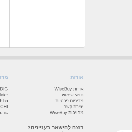
אודות
מדר
אודות WiseBuy
GRUNDIG
תנאי שימוש
Haier (האיי
מדיניות פרטיות
Toshiba (
יצירת קשר
HITACHI 
מחויבות WiseBuy
anasonic
רוצה להישאר בעניינים?