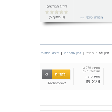
דירוג הגולשים
(
0
מתוך
5
)
מפרט טכני
>>
מיון לפי:
מחיר
|
זמן אספקה
|
דירוג החנות
מחיר:
279 ₪
משלוח:
חינם
מחיר סופי:
279 ₪
ב-
iTechstore