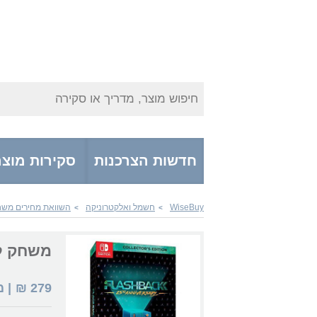
חיפוש מוצר, מדריך או סקירה
חדשות הצרכנות
סקירות מוצר
WiseBuy
חשמל ואלקטרוניקה
השוואת מחירים משחק
>
>
משחק לנינטנדו hback
279
₪
| 