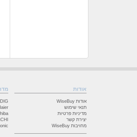
אודות
מדר
אודות WiseBuy
GRUNDIG
תנאי שימוש
Haier (האיי
מדיניות פרטיות
Toshiba (
יצירת קשר
HITACHI 
מחויבות WiseBuy
anasonic