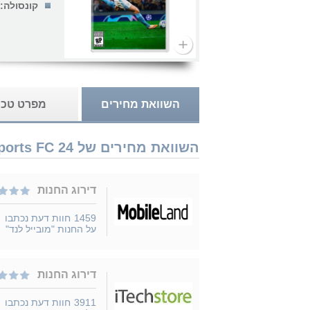
קונסולה:
השוואת מחירים
מפרט טכנ
השוואת מחירים של Nintendo Switch EA Sports FC 24 נמכר ב 2 חנויות
דירוג החנות
1459
חוות דעת נכתבו
על החנות "מובייל לנד"
דירוג החנות
3911
חוות דעת נכתבו