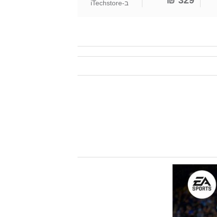
329 ₪
ב-
iTechstore