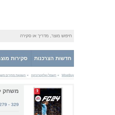
חיפוש מוצר, מדריך או סקירה
חדשות הצרכנות
סקירות מוצר
WiseBuy
חשמל ואלקטרוניקה
השוואת מחירים משחק
>
>
משחק לנינטנדו s FC 24
279
-
329