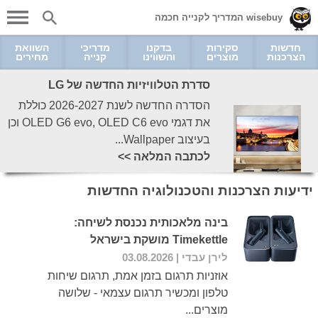
wisebuy המדריך לקנייה חכמה
חדשות
סקירות
בדקנו
מדריכי
השוואת
הצרכנות
מוצרים
והשווינו
קנייה
מחירים
סדרת הטלוויזיות החדשה של LG
הסדרה החדשה לשנת 2026-2027 כוללת
את דגמי OLED G6 evo, OLED C6 evo וכן
בעיצוב Wallpaper...
לכתבה המלאה >>
ידיעות הצרכנות והטכנולוגיה החדשות
בינה מלאכותית נכנסת לשיחה:
Timekettle מושקת בישראל
לירן עבדי
| 03.08.2026
אוזניות תרגום בזמן אמת, תרגום שיחות
טלפון ומכשיר תרגום עצמאי - שלושה
מוצרים...