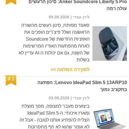
Anker Soundcore Liberty 5 Pro: סינון הרעשים
עולה רמה
לירן עבדי
| 09.08.2026
סאונד מפותח, סינון רעשים מהשורה
הראשונה ושלל פיצ'רים הופכים את
האוזניות החדשות של Soundcore
לאחת מהפתעות האודיו המרשימות
של השנה, גם אם יכולות ה-AI עדיין לא
בשלות
לסקירה המלאה >>
8.3
Lenovo IdeaPad Slim 5 13ARP10: הפתעה
בתקציב נמוך
לירן עבדי
| 03.08.2026
ביצועים מעבר למצופה, מסך מוצלח
ומארז איכותי: ה-IdeaPad Slim 5
הצליח להפתיע אותנו לטובה - אבל זה
לא אומר שהוא לא חף מחסרונות