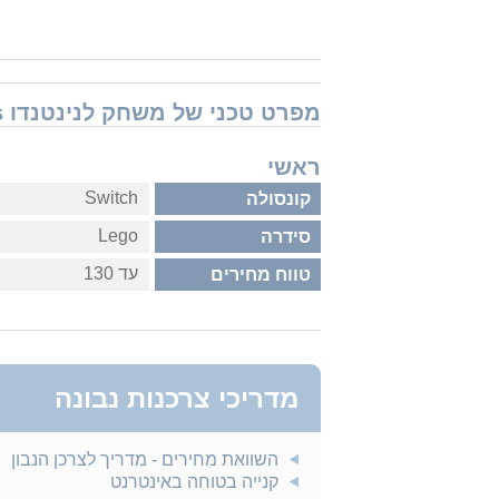
מפרט טכני של משחק לנינטנדו Nintendo Switch Lego DC Super-Villains
ראשי
Switch
קונסולה
Lego
סידרה
עד 130
טווח מחירים
מדריכי צרכנות נבונה
השוואת מחירים - מדריך לצרכן הנבון
קנייה בטוחה באינטרנט