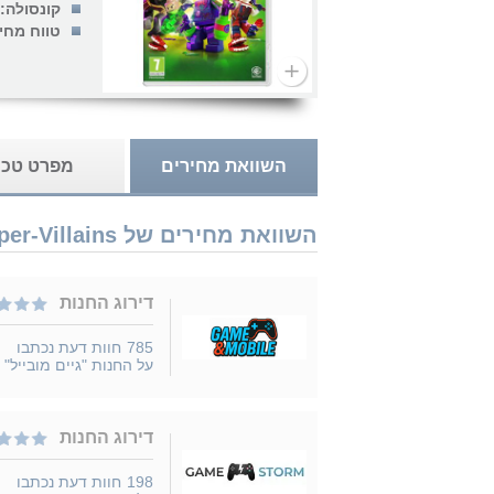
קונסולה:
טווח מחי
השוואת מחירים
מפרט טכנ
השוואת מחירים של Nintendo Switch Lego DC Super-Villains נמכר ב 6 חנויות
דירוג החנות
785
חוות דעת נכתבו
על החנות "גיים מובייל"
דירוג החנות
198
חוות דעת נכתבו