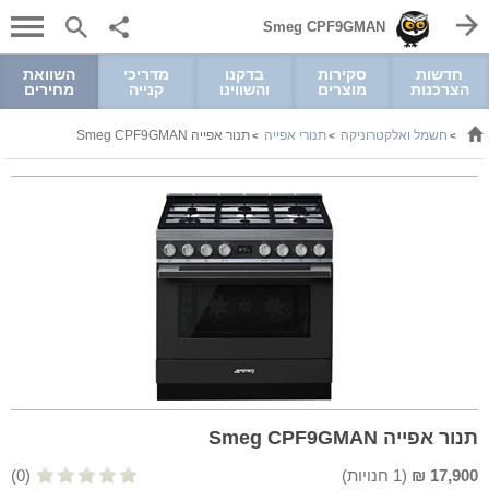
Smeg CPF9GMAN
חדשות
סקירות
בדקנו
מדריכי
השוואת
הצרכנות
מוצרים
והשווינו
קנייה
מחירים
חשמל ואלקטרוניקה
תנורי אפייה
תנור אפייה Smeg CPF9GMAN
>
>
>
תנור אפייה Smeg CPF9GMAN
17,900
₪
(
1
חנויות)
(0)