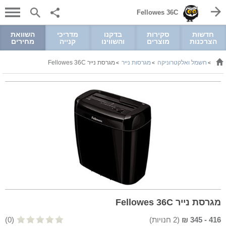
Fellowes 36C
חדשות
סקירות
בדקנו
מדריכי
השוואת
הצרכנות
מוצרים
והשווינו
קנייה
מחירים
חשמל ואלקטרוניקה
מגרסות נייר
מגרסת נייר Fellowes 36C
>
>
>
מגרסת נייר Fellowes 36C
416
-
345
₪
(
2
חנויות)
(0)