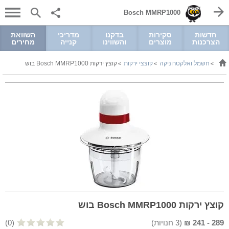
Bosch MMRP1000
חדשות
סקירות
בדקנו
מדריכי
השוואת
הצרכנות
מוצרים
והשווינו
קנייה
מחירים
חשמל ואלקטרוניקה
קוצצי ירקות
קוצץ ירקות Bosch MMRP1000 בוש
>
>
>
קוצץ ירקות Bosch MMRP1000 בוש
289
-
241
₪
(
3
חנויות)
(0)