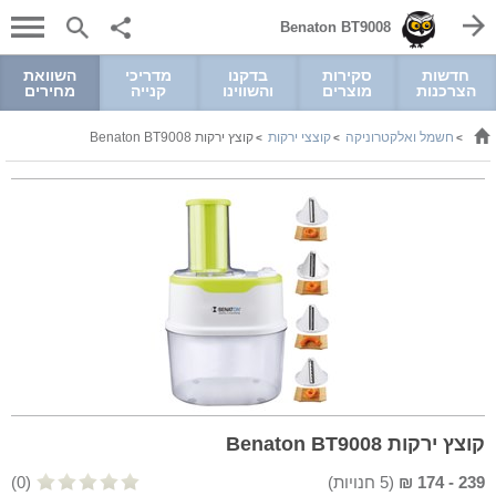
Benaton BT9008
חדשות
סקירות
בדקנו
מדריכי
השוואת
הצרכנות
מוצרים
והשווינו
קנייה
מחירים
חשמל ואלקטרוניקה
קוצצי ירקות
קוצץ ירקות Benaton BT9008
>
>
>
קוצץ ירקות Benaton BT9008
239
-
174
₪
(
5
חנויות)
(0)