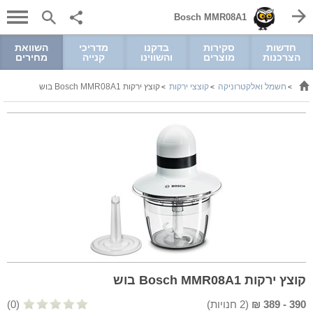
Bosch MMR08A1
חדשות
סקירות
בדקנו
מדריכי
השוואת
הצרכנות
מוצרים
והשווינו
קנייה
מחירים
חשמל ואלקטרוניקה
קוצצי ירקות
קוצץ ירקות Bosch MMR08A1 בוש
>
>
>
קוצץ ירקות Bosch MMR08A1 בוש
390
-
389
₪
(
2
חנויות)
(0)