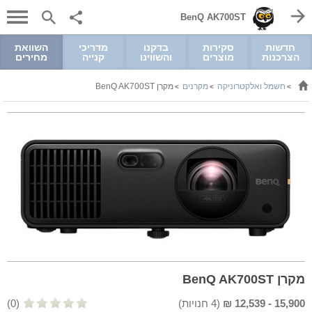
BenQ AK700ST
חדשות
סקירות
בדקנו
מדריכי
השוואת
הצרכנות
מוצרים
והשווינו
קנייה
מחירים
חשמל ואלקטרוניקה
מקרנים
מקרן BenQ AK700ST
>
>
>
מקרן BenQ AK700ST
15,900
-
12,539
₪
(
4
חנויות)
(0)