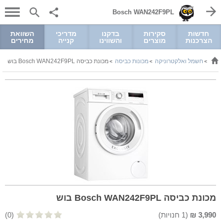
Bosch WAN242F9PL
חדשות
סקירות
בדקנו
מדריכי
השוואת
הצרכנות
מוצרים
והשווינו
קנייה
מחירים
חשמל ואלקטרוניקה
מכונות כביסה
מכונת כביסה Bosch WAN242F9PL בוש
>
>
>
מכונת כביסה Bosch WAN242F9PL בוש
3,990
₪
(
1
חנויות)
(0)