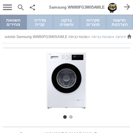
Samsung WW80FG3M05AWLE
חדשות
סקירות
בדקנו
מדריכי
השוואת
הצרכנות
מוצרים
והשווינו
קנייה
מחירים
לקטרוניקה
מכונות כביסה
מכונת כביסה Samsung WW80FG3M05AWLE סמסונג
>
>