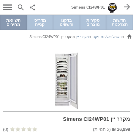
Simens CI24WP01
חדשות
סקירות
בדקנו
מדריכי
השוואת
הצרכנות
מוצרים
והשווינו
קנייה
מחירים
חשמל ואלקטרוניקה
מקררי יין
מקרר יין Simens CI24WP01
>
>
>
מקרר יין Simens CI24WP01
36,999
₪
(
2
חנויות)
(0)