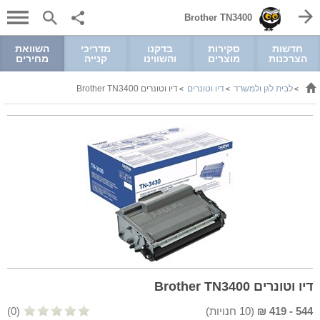
Brother TN3400
חדשות
סקירות
בדקנו
מדריכי
השוואת
הצרכנות
מוצרים
והשווינו
קנייה
מחירים
לבית לגן ולמשרד
דיו וטונרים
דיו וטונרים Brother TN3400
>
>
>
דיו וטונרים Brother TN3400
544
-
419
₪
(
10
חנויות)
(0)