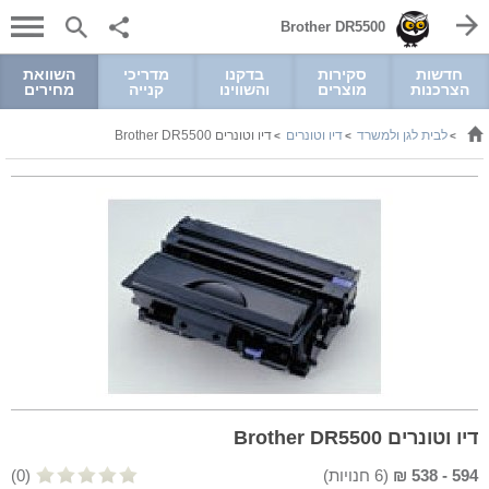
Brother DR5500
חדשות
סקירות
בדקנו
מדריכי
השוואת
הצרכנות
מוצרים
והשווינו
קנייה
מחירים
לבית לגן ולמשרד
דיו וטונרים
דיו וטונרים Brother DR5500
>
>
>
דיו וטונרים Brother DR5500
594
-
538
₪
(
6
חנויות)
(0)