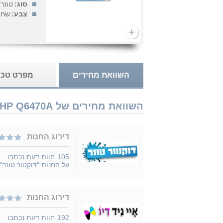
סוג:
טונר
צבע:
שחו
השוואת מחירים
מפרט טכנ
השוואת מחירים של HP Q6470A נמכר ב 6 חנויות
דירוג החנות
105
חוות דעת נכתבו
על החנות "דוקטור טונר"
דירוג החנות
192
חוות דעת נכתבו