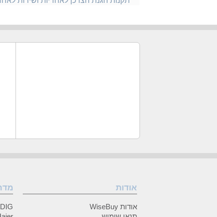
תקנות הגנת הצרכן לאחריות ושירות לאח
אודות
מדר
אודות WiseBuy
GRUNDIG
תנאי שימוש
Haier (האיי