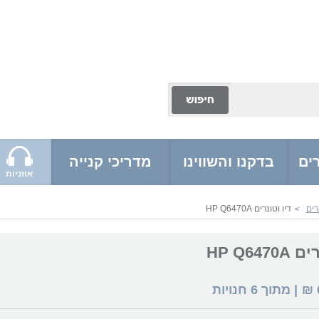
ים
בדקנו והשווינו
מדריכי קנייה
אוזניות
רים
דיו וטונרים HP Q6470A
>
HP Q647
₪
| מתוך
6
חנויות