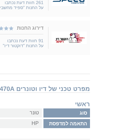
261
חוות דעת נכתבו
על החנות "ספיד מחשבי
דירוג החנות
91
חוות דעת נכתבו
על החנות "דוקטור דיו"
מפרט טכני של דיו וטונרים HP Q6470A
ראשי
טונר
סוג
HP
התאמה למדפסת