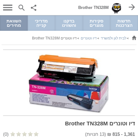
Brother TN328M
חדשות
סקירות
בדקנו
מדריכי
השוואת
הצרכנות
מוצרים
והשווינו
קנייה
מחירים
לבית לגן ולמשרד
דיו וטונרים
דיו וטונרים Brother TN328M
>
>
>
דיו וטונרים Brother TN328M
1,361
-
815
₪
(
13
חנויות)
(0)