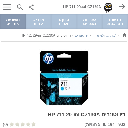
HP 711 29-ml CZ130A
חדשות
סקירות
בדקנו
מדריכי
השוואת
הצרכנות
מוצרים
והשווינו
קנייה
מחירים
לבית לגן ולמשרד
דיו וטונרים
דיו וטונרים HP 711 29-ml CZ130A
>
>
>
דיו וטונרים HP 711 29-ml CZ130A
902
-
164
₪
(
9
חנויות)
(0)