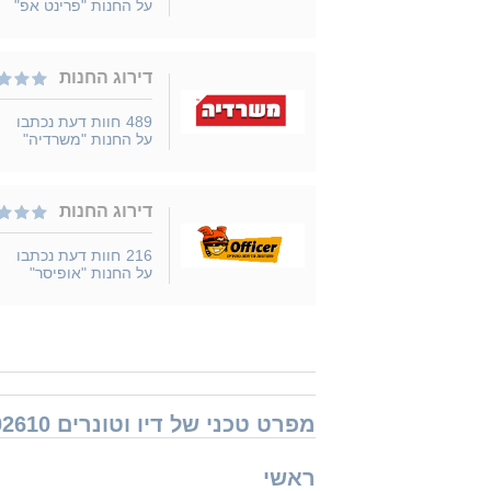
על החנות "פרינט אפ"
דירוג החנות
489
חוות דעת נכתבו
על החנות "משרדיה"
דירוג החנות
216
חוות דעת נכתבו
על החנות "אופיסר"
מפרט טכני של דיו וטונרים Xerox 106R02610 זירוקס
ראשי