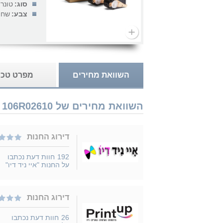
סוג:
טונר
צבע:
שחור
השוואת מחירים
מפרט טכנ
השוואת מחירים של Xerox 106R02610 נמכר ב 4 חנויות
דירוג החנות
192
חוות דעת נכתבו
על החנות "איי ניד דיו"
דירוג החנות
26
חוות דעת נכתבו