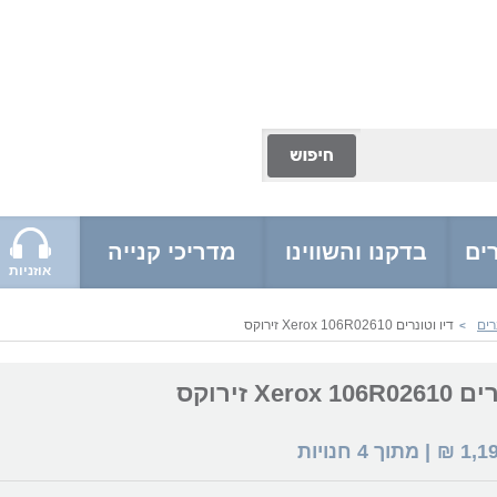
ים
בדקנו והשווינו
מדריכי קנייה
אוזניות
רים
דיו וטונרים Xerox 106R02610 זירוקס
>
Xerox זירוקס
1,1
₪
| מתוך
4
חנויות