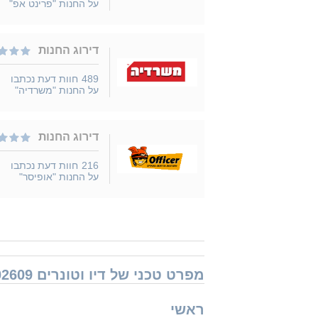
על החנות "פרינט אפ"
דירוג החנות
489
חוות דעת נכתבו
על החנות "משרדיה"
דירוג החנות
216
חוות דעת נכתבו
על החנות "אופיסר"
מפרט טכני של דיו וטונרים Xerox 106R02609 זירוקס
ראשי