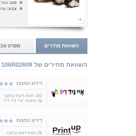
סוג:
טונר
צבע:
שחו
השוואת מחירים
מפרט טכנ
השוואת מחירים של Xerox 106R02609 נמכר ב 4 חנויות
דירוג החנות
192
חוות דעת נכתבו
על החנות "איי ניד דיו"
דירוג החנות
26
חוות דעת נכתבו