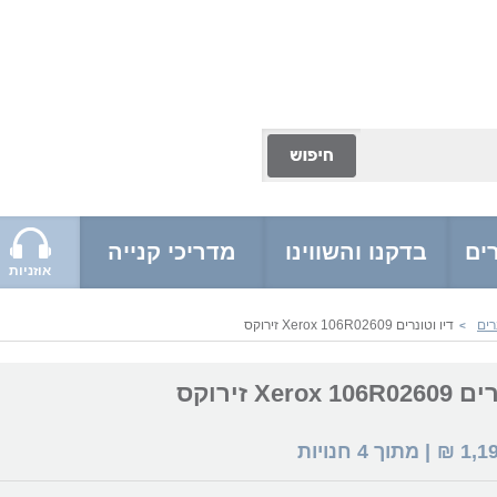
ים
בדקנו והשווינו
מדריכי קנייה
אוזניות
רים
דיו וטונרים Xerox 106R02609 זירוקס
>
Xerox זירוקס
1,1
₪
| מתוך
4
חנויות