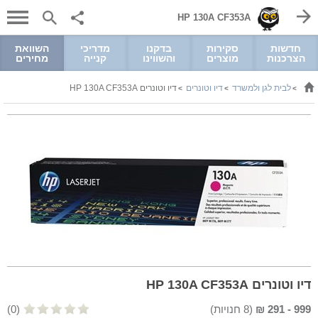
HP 130A CF353A
חדשות
סקירות
בדקנו
מדריכי
השוואת
הצרכנות
מוצרים
והשווינו
קנייה
מחירים
לבית לגן ולמשרד
דיו וטונרים
דיו וטונרים HP 130A CF353A
>
>
>
דיו וטונרים HP 130A CF353A
999
-
291
₪
(
8
חנויות)
(0)