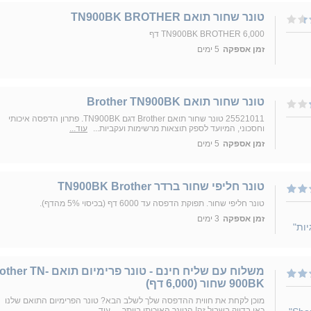
טונר שחור תואם TN900BK BROTHER
TN900BK BROTHER 6,000 דף
זמן אספקה
5 ימים
‏טונר ‏שחור תואם Brother TN900BK
25521011 טונר שחור תואם Brother דגם TN900BK. פתרון הדפסה איכותי
וחסכוני, המיועד לספק תוצאות מרשימות ועקביות...
עוד...
זמן אספקה
5 ימים
טונר חליפי שחור ברדר TN900BK Brother
טונר חליפי שחור. תפוקת הדפסה עד 6000 דף (בכיסוי 5% מהדף).
זמן אספקה
3 ימים
יות"
משלוח עם שליח חינם - טונר פרימיום תואם N
900BK שחור (6,000 דף)
מוכן לקחת את חווית ההדפסה שלך לשלב הבא? טונר הפרימיום התואם שלנו
כאן בדיוק בשביל זה! הטונר האיכותי ביותר...
עוד...