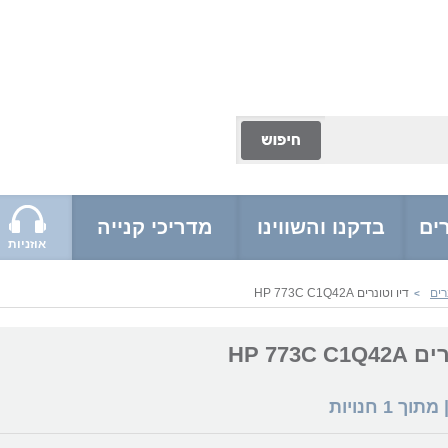
ים
בדקנו והשווינו
מדריכי קנייה
אוזניות
רים
דיו וטונרים HP 773C C1Q42A
>
HP 773C C
 מתוך
1
חנויות