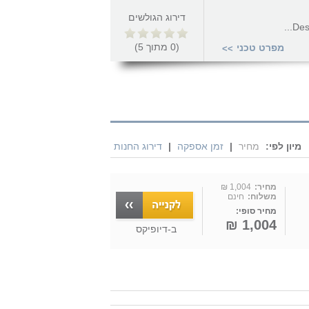
דירוג הגולשים
Des
(
0
מתוך
5
)
מפרט טכני
>>
מיון לפי:
מחיר
|
זמן אספקה
|
דירוג החנות
מחיר:
1,004 ₪
משלוח:
חינם
מחיר סופי:
1,004 ₪
ב-
דיופיקס