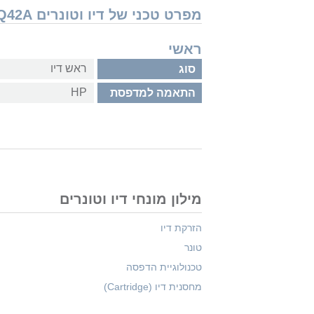
מפרט טכני של דיו וטונרים HP 773C C1Q42A
ראשי
ראש דיו
סוג
HP
התאמה למדפסת
מילון מונחי דיו וטונרים
הזרקת דיו
טונר
טכנולוגיית הדפסה
מחסנית דיו (Cartridge)