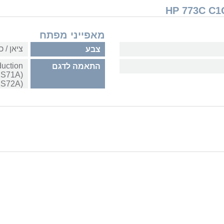
מאפייני מפתח
ציאן / כ
צבע
uction
התאמה לדגם
2S72A)