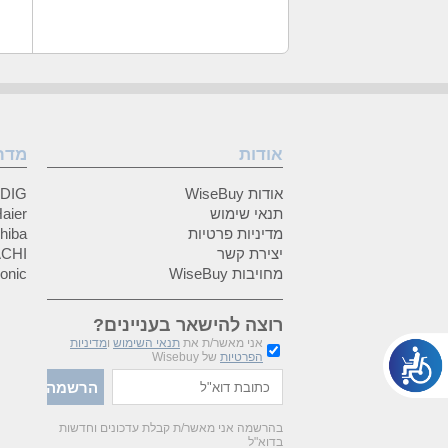
אודות
מדר
אודות WiseBuy
GRUNDIG
תנאי שימוש
Haier (האיי
מדיניות פרטיות
Toshiba (
יצירת קשר
HITACHI 
מחויבות WiseBuy
anasonic
רוצה להישאר בעניינים?
אני מאשר/ת את
תנאי השימוש
ו
מדיניות
הפרטיות
של Wisebuy
בהרשמה אני מאשר/ת קבלת עדכונים וחדשות
בדוא"ל