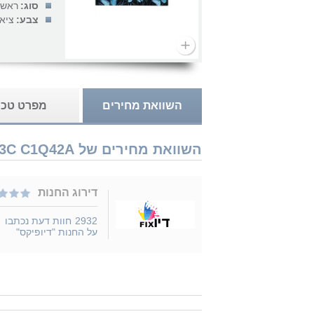
סוג:
ראש 
צבע:
ציאן
השוואת מחירים
מפרט טכנ
השוואת מחירים של HP 773C C1Q42A נמכר ב 1 חנויות
דירוג החנות
2932
חוות דעת נכתבו
על החנות "דיופיקס"