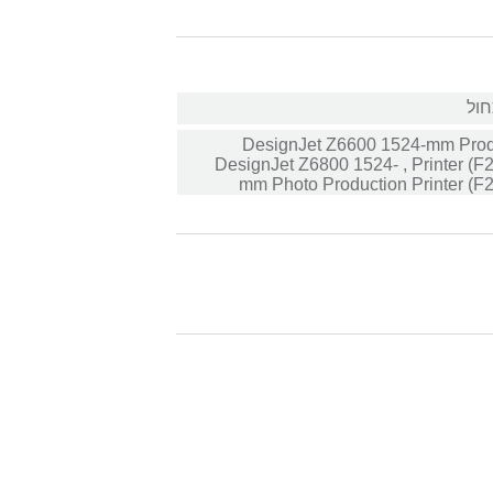
חול
DesignJet Z6600 1524-mm Prod
Printer (F2S71A)‏ , ‏DesignJet Z6800 1524-
mm Photo Production Printer (F