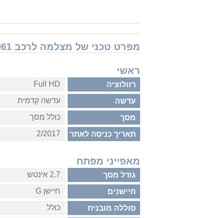
מפרט טכני של מצלמה לרכב Next Base In-Car-Cam 4061
ראשי
Full HD
רזולוציה
עדשה קדמית
עדשה
כולל מסך
מסך
2/2017
תאריך כניסה לאתר
מאפייני מפתח
2.7 אינטש
גודל מסך
חיישן G
חיישנים
כולל
סוללה מובנית