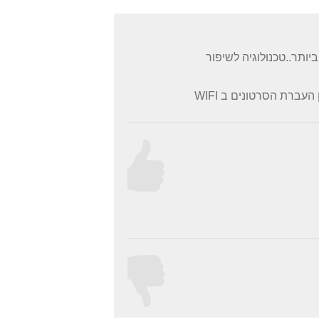
ותר..טכנולוגיה לשיפור
יש דגם נוסף הכולל הקלטת מהירות עי GPS והצגה על גבי מפות גוגל..כמו כן העברת הסרטונים ב WIFI