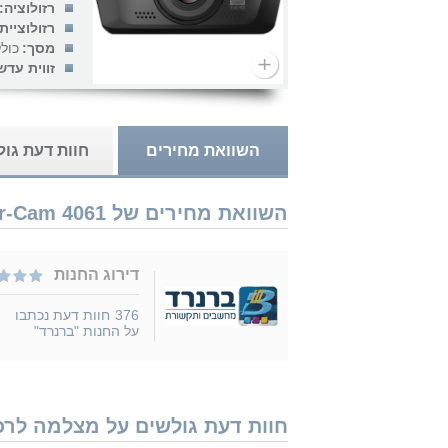
רזולוציה:
רזולוציית 
מסך:
כול
זווית עדש
השוואת מחירים
חוות דעת גו
השוואת מחירים של Next Base In-Car-Cam 4061 נמכר ב 1 חנויות
דירוג החנות
376
חוות דעת נכתבו
על החנות "ברנרד"
חוות דעת גולשים על מצלמה לרכב Next Base In-Car-Cam 4061 - נמצאו 1 חוו