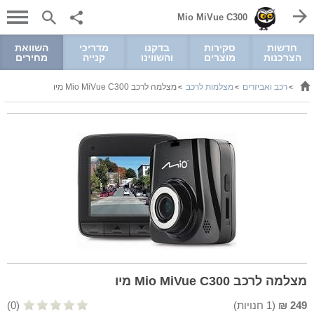
Mio MiVue C300
חדשות
סקירות
בדקנו
מדריכי
השוואת
הצרכנות
מוצרים
והשווינו
קנייה
מחירים
רכב ואביזרים
מצלמות לרכב
מצלמה לרכב Mio MiVue C300 מיו
>
>
>
מצלמה לרכב Mio MiVue C300 מיו
249
₪
(
1
חנויות)
(0)