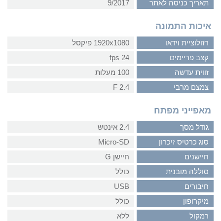
תאריך כניסה לאתר
9/2017
איכות התמונה
רזולוציית וידאו
1920x1080 פיקסל
קצב פריימים
24 fps
זווית עדשה
100 מעלות
צמצם מרבי
2.4 F
מאפייני מפתח
גודל מסך
2.4 אינטש
סוג כרטיס זיכרון
Micro-SD
חיישנים
חיישן G
סוללה מובנית
כולל
חיבורים
USB
מיקרופון
כולל
רמקול
ללא