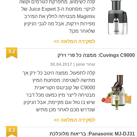
קלה לשימוש, מתפרקת לגורמים וקשה
לניקוי: מסחטת ה-Juice Expert 3 של
Magimix מבטיחה לחלץ את המירב
מפירות וירקות, אבל מה לגבי הניקיון
שלאחר מכן?
לסקירה המלאה >>
9.2
Cuvings C9000: ממצה כל פרי וירק
שחר שושן
| 30.04.2017
קלה לתפעול, ממצה היטב כל ירק אך
מתישה לשטיפה: מסחטת המיץ
C9000 של קובינגס הקוריאנית
מבטיחה לייצר מיץ כמעט מכל דבר
שיש בו נוזל וגם מקיימת, אבל הניקיון
שנדרש מכם לאחר מכן מתיש
לסקירה המלאה >>
8.3
Panasonic MJ-DJ31: בריאות מלוכלכת