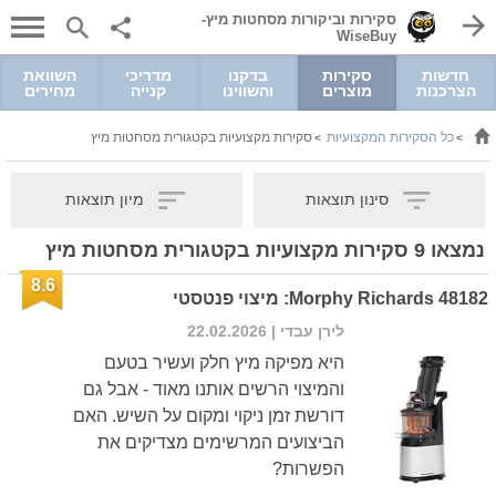
סקירות וביקורות מסחטות מיץ-
WiseBuy
חדשות
סקירות
בדקנו
מדריכי
השוואת
הצרכנות
מוצרים
והשווינו
קנייה
מחירים
כל הסקירות המקצועיות
סקירות מקצועיות בקטגורית מסחטות מיץ
>
>
סינון תוצאות
מיון תוצאות
נמצאו
9
סקירות מקצועיות בקטגורית מסחטות מיץ
8.6
Morphy Richards 48182: מיצוי פנטסטי
לירן עבדי
| 22.02.2026
היא מפיקה מיץ חלק ועשיר בטעם
והמיצוי הרשים אותנו מאוד - אבל גם
דורשת זמן ניקוי ומקום על השיש. האם
הביצועים המרשימים מצדיקים את
הפשרות?