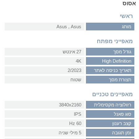
אסוס
ראשי
מותג
Asus‏ , ‏Asus
מאפייני מפתח
גודל מסך
27 אינטש
4K
High Definition
תאריך כניסה לאתר
2/2023
תצורת מסך
שטוח
מאפיינים טכניים
רזולוציה מקסימלית
3840x2160
סוג פאנל
IPS
קצב רענון
60 Hz
זמן תגובה
5 מילי שניה