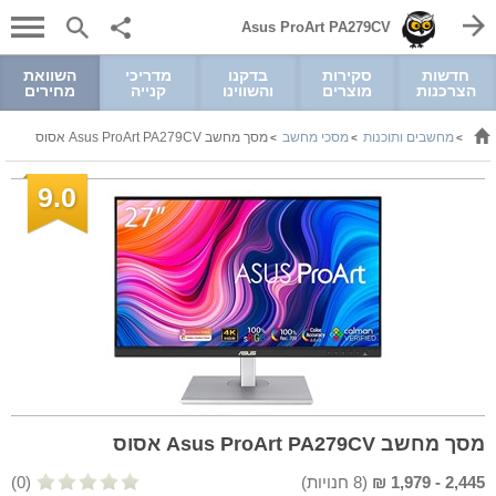
Asus ProArt PA279CV
חדשות
סקירות
בדקנו
מדריכי
השוואת
הצרכנות
מוצרים
והשווינו
קנייה
מחירים
מחשבים ותוכנות
מסכי מחשב
מסך מחשב Asus ProArt PA279CV אסוס
>
>
>
9.0
מסך מחשב Asus ProArt PA279CV אסוס
2,445
-
1,979
₪
(
8
חנויות)
(0)