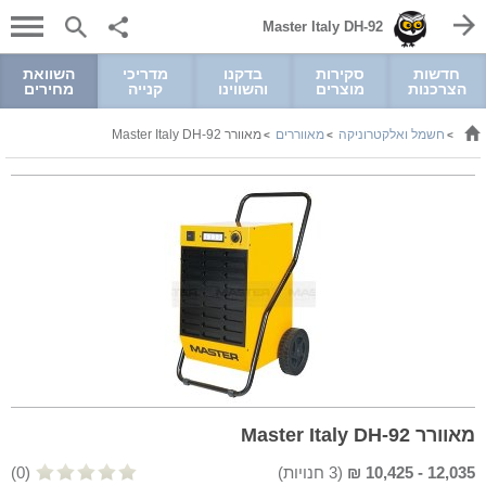
Master Italy DH-92
חדשות
סקירות
בדקנו
מדריכי
השוואת
הצרכנות
מוצרים
והשווינו
קנייה
מחירים
חשמל ואלקטרוניקה
מאווררים
מאוורר Master Italy DH-92
>
>
>
מאוורר Master Italy DH-92
12,035
-
10,425
₪
(
3
חנויות)
(0)