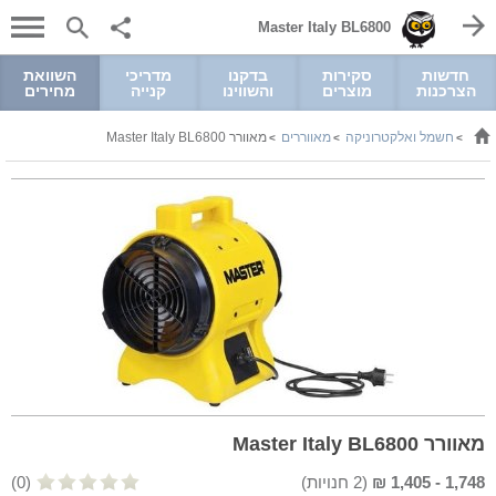
Master Italy BL6800
חדשות
סקירות
בדקנו
מדריכי
השוואת
הצרכנות
מוצרים
והשווינו
קנייה
מחירים
חשמל ואלקטרוניקה
מאווררים
מאוורר Master Italy BL6800
>
>
>
מאוורר Master Italy BL6800
1,748
-
1,405
₪
(
2
חנויות)
(0)