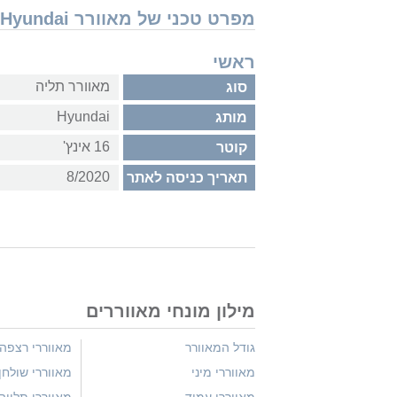
מפרט טכני של מאוורר Hyundai מאוורר 16" קיר HAFA-16WL
ראשי
מאוורר תליה
סוג
Hyundai
מותג
16 אינץ'
קוטר
8/2020
תאריך כניסה לאתר
מילון מונחי מאווררים
גודל המאוורר
מאווררי רצפה
מאווררי מיני
מאווררי שולחן