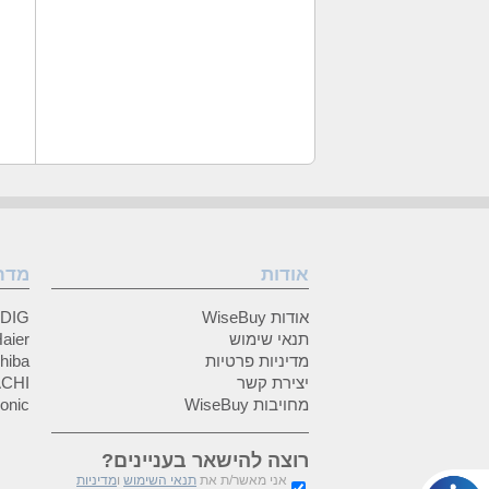
אודות
מדר
אודות WiseBuy
GRUNDIG
תנאי שימוש
Haier (האיי
מדיניות פרטיות
Toshiba (
יצירת קשר
HITACHI 
מחויבות WiseBuy
anasonic
רוצה להישאר בעניינים?
אני מאשר/ת את
תנאי השימוש
ו
מדיניות