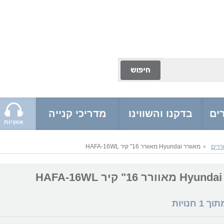
ים
בדקנו והשווינו
מדריכי קנייה
אוזניות
ררים
מאוורר Hyundai מאוורר 16" קיר HAFA-16WL
>
HA
מתוך
1
חנויות