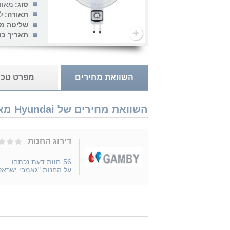
סוג:
מאוו
תאורה:
ל
שליטה מר
תאריך כנ
השוואת מחירים
מפרט טכנ
השוואת מחירים של Hyundai מאוורר 16" קיר HAFA-16WL נמכר ב 1 חנויות
דירוג החנות
56
חוות דעת נכתבו
על החנות "גאמבי ישראל